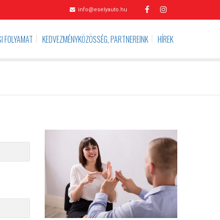
info@eselyauto.hu
I FOLYAMAT
KEDVEZMÉNYKÖZÖSSÉG, PARTNEREINK
HÍREK