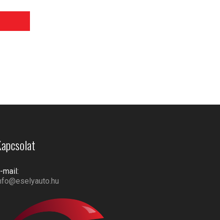
apcsolat
-mail:
nfo@eselyauto.hu