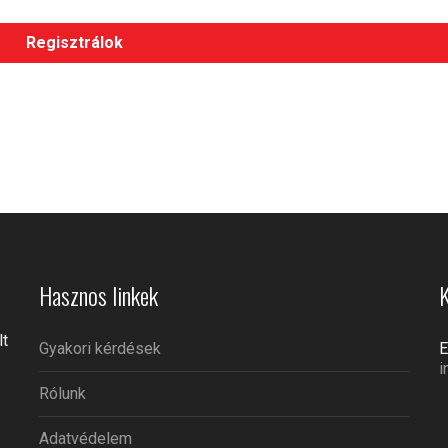
Hasznos linkek
K
lt
Gyakori kérdések
E
i
Rólunk
Adatvédelem