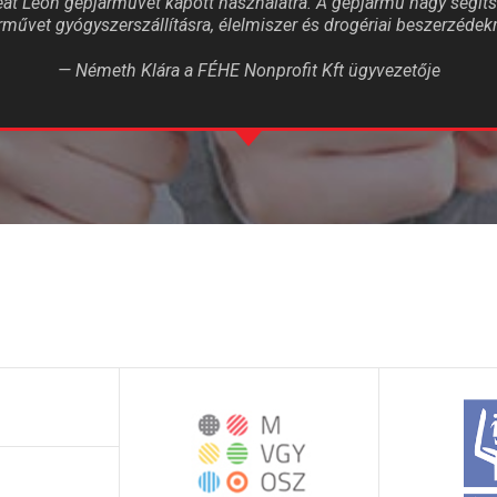
eat Leon gépjárművet kapott használatra. A gépjármű nagy segí
művet gyógyszerszállításra, élelmiszer és drogériai beszerzédekr
Németh Klára a FÉHE Nonprofit Kft ügyvezetője