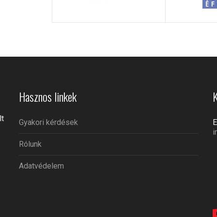
Hasznos linkek
K
lt
Gyakori kérdések
E
i
Rólunk
Adatvédelem