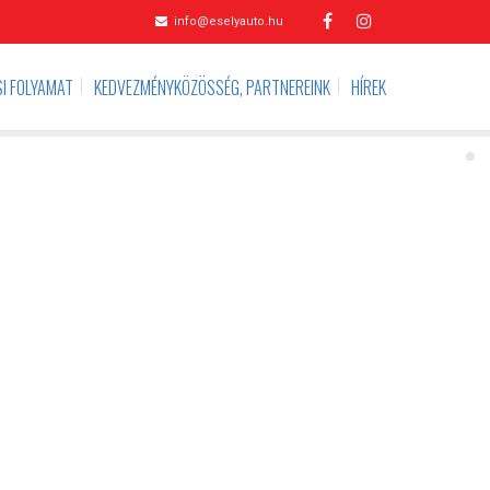
info@eselyauto.hu
I FOLYAMAT
KEDVEZMÉNYKÖZÖSSÉG, PARTNEREINK
HÍREK