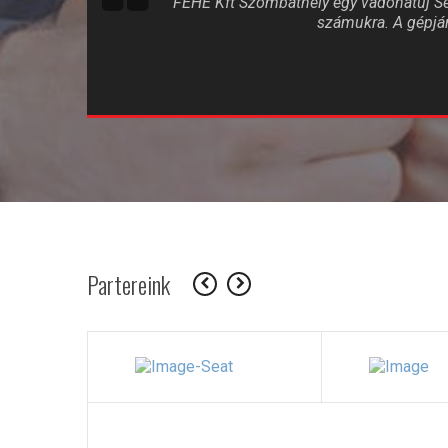
FÉHE Kft Szombathely egy vadonatúj S
számukra. A gépjár
Partereink