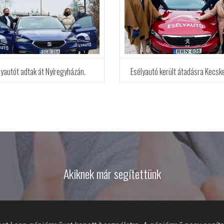
lyautót adtak át Nyíregyházán.
Esélyautó került átadásra Kecs
Akiknek már segítettünk