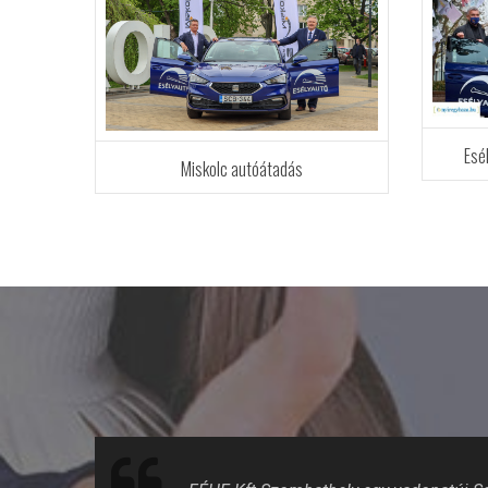
Esé
Miskolc autóátadás