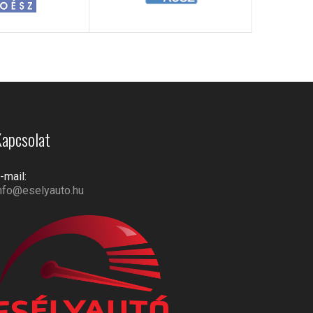
apcsolat
-mail:
nfo@eselyauto.hu