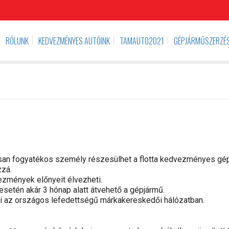
RÓLUNK
KEDVEZMÉNYES AUTÓINK
TAMAUTO2021
GÉPJÁRMŰSZERZÉS
san fogyatékos személy részesülhet a flotta kedvezményes gé
zzá.
zmények előnyeit élvezheti.
esetén akár 3 hónap alatt átvehető a gépjármű.
ni az országos lefedettségű márkakereskedői hálózatban.