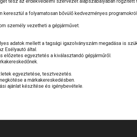
eget tesz az érdekvédelmi szervezet alapszabályában rögzített 
on keresztül a folyamatosan bővülő kedvezményes programokró
árom személy vezetheti a gépjárművet.
lyes adatok mellett a tagsági igazolványszám megadása is szü
z Esélyautó által.
és előzetes egyeztetés a kiválasztandó gépjárműről.
árkakereskedőnek.
szletek egyeztetése, tesztvezetés.
s megkötése a márkakereskedésben.
ási ajánlat készítése és igénybevétele.