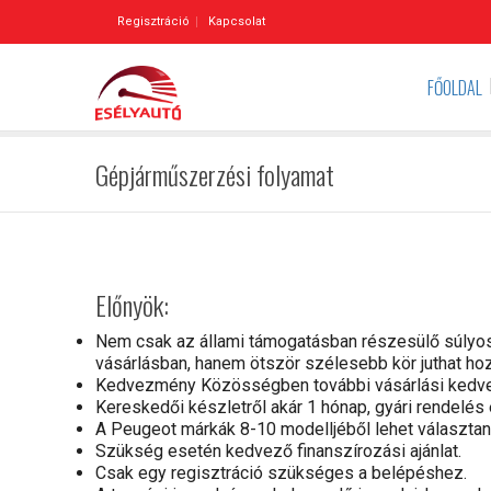
Regisztráció
Kapcsolat
FŐOLDAL
Gépjárműszerzési folyamat
Előnyök:
Nem csak az állami támogatásban részesülő súlyo
vásárlásban, hanem ötször szélesebb kör juthat ho
Kedvezmény Közösségben további vásárlási kedve
Kereskedői készletről akár 1 hónap, gyári rendelés 
A Peugeot márkák 8-10 modelljéből lehet választa
Szükség esetén kedvező finanszírozási ajánlat.
Csak egy regisztráció szükséges a belépéshez.