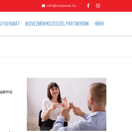
info@eselyauto.hu
I FOLYAMAT
KEDVEZMÉNYKÖZÖSSÉG, PARTNEREINK
HÍREK
pjármű