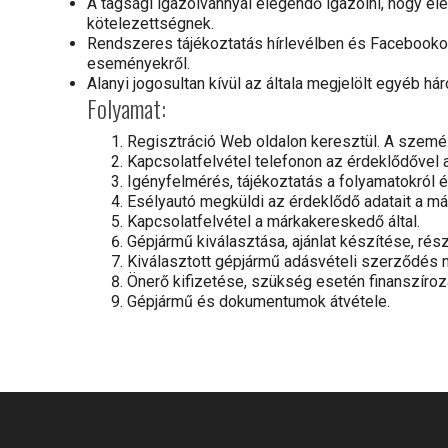
A tagsági igazolvánnyal elegendő igazolni, hogy el
kötelezettségnek.
Rendszeres tájékoztatás hírlevélben és Facebook
eseményekről.
Alanyi jogosultan kívül az általa megjelölt egyéb h
Folyamat:
Regisztráció Web oldalon keresztül. A szemé
Kapcsolatfelvétel telefonon az érdeklődővel a
Igényfelmérés, tájékoztatás a folyamatokról 
Esélyautó megküldi az érdeklődő adatait a m
Kapcsolatfelvétel a márkakereskedő által.
Gépjármű kiválasztása, ajánlat készítése, ré
Kiválasztott gépjármű adásvételi szerződé
Önerő kifizetése, szükség esetén finanszíroz
Gépjármű és dokumentumok átvétele.