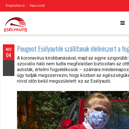
Regisztráció
Kapcsolat
Peugeot Esélyautók szállítanak élelmiszert a fo
NOV
04
A koronavírus kirobbanásával, majd az egyre szigorúbb
szociális háló nem tudta megfelelően biztosítani az ott
autisták, értelmi fogyatékosok – számára mindennapos 
úgy tudják megszervezni, hogy közben az egészségüket
rövid időn belül megszületett: ez az Esélyautó.