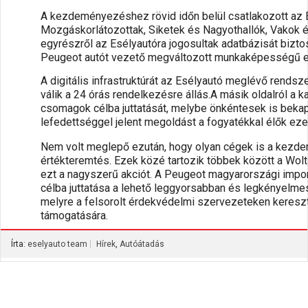
A kezdeményezéshez rövid időn belül csatlakozott az 
Mozgáskorlátozottak, Siketek és Nagyothallók, Vakok é
egyrészről az Esélyautóra jogosultak adatbázisát biztos
Peugeot autót vezető megváltozott munkaképességű em
A digitális infrastruktúrát az Esélyautó meglévő rendsze
válik a 24 órás rendelkezésre állás.A másik oldalról a 
csomagok célba juttatását, melybe önkéntesek is bekap
lefedettséggel jelent megoldást a fogyatékkal élők eze
Nem volt meglepő ezután, hogy olyan cégek is a kezdem
értékteremtés. Ezek közé tartozik többek között a Wolt
ezt a nagyszerű akciót. A Peugeot magyarországi impor
célba juttatása a lehető leggyorsabban és legkényelmes
melyre a felsorolt érdekvédelmi szervezeteken keresztü
támogatására.
Írta:
eselyauto team
Hírek
,
Autóátadás